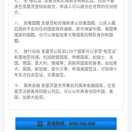
七． 无“移民监” 圣基茨和尼维斯没有移民监，而且不要
求在圣基茨登陆和居住，申请人可以居住在世界的任何地
方。
八． 双重国籍 圣基茨和尼维斯承认双重国籍，公民入籍
后政府不会向任何国家政府通报，即可保留中国、美国等
国家的国籍，也可以保留加拿大等国家的移民身份和国
籍。
九． 旅行自由 圣基茨公民到128个国家可以享受“免签证”
和落地签待遇。包括欧盟国家、申根国家，如瑞士、法
国、德国、意大利、挪威等；英联邦国家和香港，如加拿
大、英国、新加坡、爱尔兰等；申请美国签证，可获得十
年多次往返签证，无需面签。
十． 离岸金融 圣基茨是世界著名的离岸金融国家，在圣
基茨注册离岸控股公司后，可以以外商身份回中国、美
国、加拿大投资。
咨询热线：4000-555-088