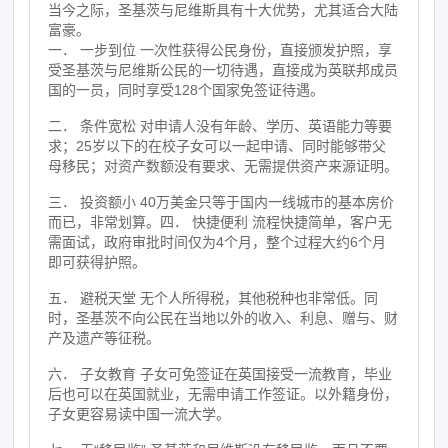
当今之际，圣基茨与尼维斯具有十大优势，尤其适合大陆
富豪。
一． 一步到位 一次性获得公民身份，直接颁发护照，享
受圣基茨与尼维斯公民的一切待遇，直接成为英联邦成员
国的一员，同时享受
128
个国家免签证待遇。
二． 条件宽松 对申请人没有年龄、学历、英语能力等要
求；
25
岁以下的在校子女可以一起申请、同时能够带父
母移民；对资产数额没有要求、无需提供资产来源证明。
三． 投资额小 40
万美金只等于国内一线城市的基本房价
而已，非常划算。
四． 快捷便利 流程快捷简单，客户无
需面试，政府审批时间仅为
4
个月，整个过程大约
6
个月
即可获得护照。
五． 避税天堂 无个人所得税，其他税种也非常低。同
时，圣基茨不向公民在当地以外的收入、利息、赠与、财
产及遗产等征税。
六． 子女教育 子女可免签证在英国接受一流教育，毕业
后也可以在英国就业，无需申请工作签证。以外籍身份，
子女更容易读中国一流大学。