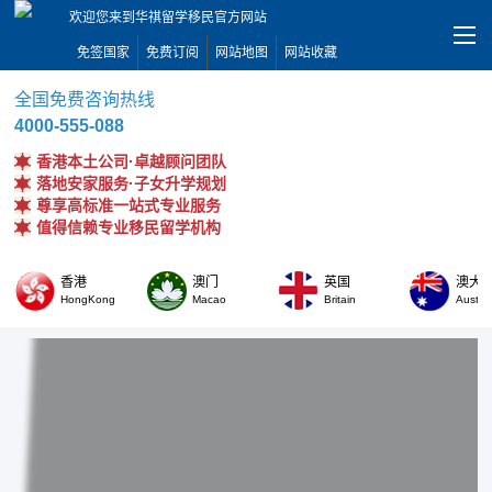
欢迎您来到华祺留学移民官方网站
免签国家
免费订阅
网站地图
网站收藏
全国免费咨询热线
4000-555-088
香港本土公司·卓越顾问团队
落地安家服务·子女升学规划
尊享高标准一站式专业服务
值得信赖专业移民留学机构
香港
澳门
英国
澳大
HongKong
Macao
Britain
Austral