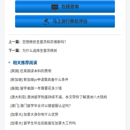
在线咨询
马上进行移民评估
上一篇：
您想移民圣基茨和尼维斯吗？
下一篇：
为什么选择圣基茨移民
相关推荐阅读
·
[英国]
在英国读本科的费用
·
[新加坡]
新加坡pr申请需具备什么条件
·
[美国]
留学美国一年需要花多少钱
·
[澳大利亚]
澳洲留学热度持续不减，本文带你了解澳洲八大院校
·
[澳门]
澳门留学毕业可以做留服认证吗？
·
[加拿大]
加拿大身份有什么优势
·
[加拿大]
留学生毕业后能留在加拿大工作吗