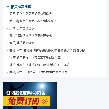
相关推荐阅读
·
[英国]
留学生到英国如何快速适应
·
[新加坡]
留学生到新加坡如何快速适应
·
[美国]
美国房价现状
·
[澳大利亚]
澳洲留学签证办理要求
·
[澳门]
澳门教育详情
·
[香港]
2025香港施政报告“投资移民”官宣降低投资移民门槛！
·
[香港]
留学利好！宣布增加学生宿舍供应
·
[香港]
成立留学香港专班，吸引内地生来港体验
·
[香港]
2025施政报告：非本地生招生限额放宽