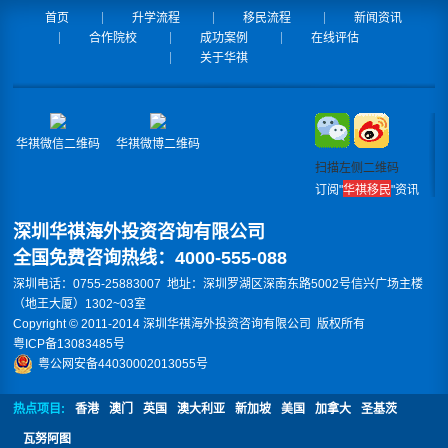
首页
升学流程
移民流程
新闻资讯
合作院校
成功案例
在线评估
关于华祺
华祺微信二维码
华祺微博二维码
扫描左侧二维码
订阅"
华祺移民
"资讯
深圳华祺海外投资咨询有限公司
全国免费咨询热线：4000-555-088
深圳电话：0755-25883007 地址：深圳罗湖区深南东路5002号信兴广场主楼
（地王大厦）1302~03室
Copyright © 2011-2014 深圳华祺海外投资咨询有限公司 版权所有
粤ICP备13083485号
粤公网安备44030002013055号
热点项目:
香港
澳门
英国
澳大利亚
新加坡
美国
加拿大
圣基茨
瓦努阿图