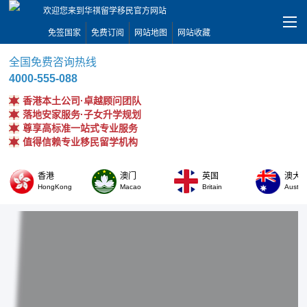
欢迎您来到华祺留学移民官方网站
免签国家
免费订阅
网站地图
网站收藏
全国免费咨询热线
4000-555-088
香港本土公司·卓越顾问团队
落地安家服务·子女升学规划
尊享高标准一站式专业服务
值得信赖专业移民留学机构
香港
澳门
英国
澳大
HongKong
Macao
Britain
Austral