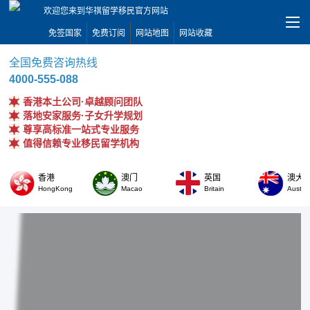
欢迎您来到华祺留学移民官方网站
免签国家
免费订阅
网站地图
网站收藏
全国免费咨询热线
4000-555-088
香港本土公司·卓越顾问团队
落地安家服务·子女升学规划
尊享高标准一站式专业服务
值得信赖专业移民留学机构
香港
澳门
英国
澳大
HongKong
Macao
Britain
Austral