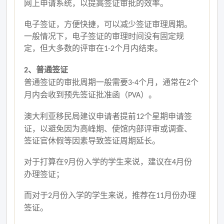
网上申请系统，以提高签证审批的效率。
电子签证，方便快捷，可以减少签证审理周期。
一般情况下，电子签证的审理时间没有固定规
定，但大多数的评审在
个月内结束。
1-2
、普通签证
2
普通签证的审批周期一般需要
个月，通常在
个
3-4
2
月内会收到预先签证批准函（
）。
PVA
澳大利亚移民局建议申请者提前
个星期申请签
12
证，以避免因为高峰期、使馆内部评审或调查、
签证官休假等因素导致签证周期延长。
对于打算在
月份入学的学生来说，建议在
月份
9
4
办理签证；
而对于
月份入学的学生来说，推荐在
月份办理
2
11
签证。