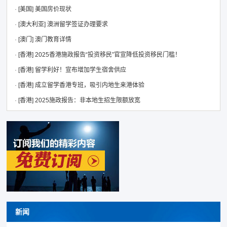
·
[美国]
美国房价现状
·
[澳大利亚]
澳洲留学签证办理要求
·
[澳门]
澳门教育详情
·
[香港]
2025香港施政报告“投资移民”官宣降低投资移民门槛！
·
[香港]
留学利好！宣布增加学生宿舍供应
·
[香港]
成立留学香港专班，吸引内地生来港体验
·
[香港]
2025施政报告：非本地生招生限额放宽
新闻