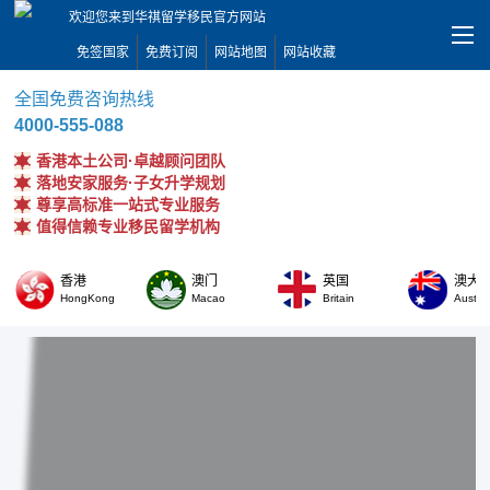
欢迎您来到华祺留学移民官方网站
免签国家
免费订阅
网站地图
网站收藏
全国免费咨询热线
4000-555-088
香港本土公司·卓越顾问团队
落地安家服务·子女升学规划
尊享高标准一站式专业服务
值得信赖专业移民留学机构
香港
澳门
英国
澳大
HongKong
Macao
Britain
Austral