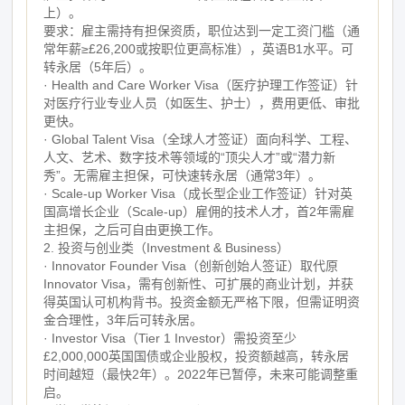
上）。
要求：雇主需持有担保资质，职位达到一定工资门槛（通
常年薪≥£26,200或按职位更高标准），英语B1水平。可
转永居（5年后）。
· Health and Care Worker Visa（医疗护理工作签证）针
对医疗行业专业人员（如医生、护士），费用更低、审批
更快。
· Global Talent Visa（全球人才签证）面向科学、工程、
人文、艺术、数字技术等领域的“顶尖人才”或“潜力新
秀”。无需雇主担保，可快速转永居（通常3年）。
· Scale-up Worker Visa（成长型企业工作签证）针对英
国高增长企业（Scale-up）雇佣的技术人才，首2年需雇
主担保，之后可自由更换工作。
2. 投资与创业类（Investment & Business）
· Innovator Founder Visa（创新创始人签证）取代原
Innovator Visa，需有创新性、可扩展的商业计划，并获
得英国认可机构背书。投资金额无严格下限，但需证明资
金合理性，3年后可转永居。
· Investor Visa（Tier 1 Investor）需投资至少
£2,000,000英国国债或企业股权，投资额越高，转永居
时间越短（最快2年）。2022年已暂停，未来可能调整重
启。