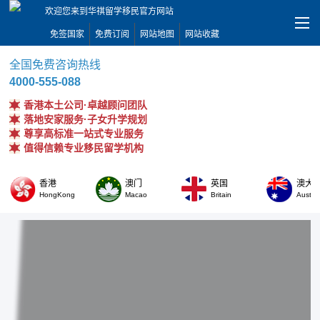
欢迎您来到华祺留学移民官方网站
免签国家
免费订阅
网站地图
网站收藏
全国免费咨询热线
4000-555-088
香港本土公司·卓越顾问团队
落地安家服务·子女升学规划
尊享高标准一站式专业服务
值得信赖专业移民留学机构
香港
澳门
英国
澳大
HongKong
Macao
Britain
Austral