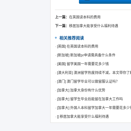
上一篇：
在英国读本科的费用
下一篇：
移居加拿大能享受什么福利待遇
相关推荐阅读
·
[英国]
在英国读本科的费用
·
[新加坡]
新加坡pr申请需具备什么条件
·
[美国]
留学美国一年需要花多少钱
·
[澳大利亚]
澳洲留学热度持续不减，本文带你了
·
[澳门]
澳门留学毕业可以做留服认证吗？
·
[加拿大]
加拿大身份有什么优势
·
[加拿大]
留学生毕业后能留在加拿大工作吗
·
[加拿大]
外国人本科留学加拿大一年需要花多少
·
[]
移居加拿大能享受什么福利待遇