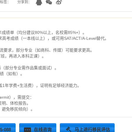
标签：
分享到：
年成绩单（均分建议80%以上，名校需85%+）。
高考成绩（一本线以上），或可用SAT/ACT/A-Level替代。
0+ 是主流要求，部分专业（如商科、传媒）可能要求更高。
语言班，再进入本科正课）。
简历（部分专业需作品集或面试）。
成绩（如有）。
覆盖1年学费+生活费），证明有足够经济能力。
ermit），需提交：
证明、体检报告。
，避免移民倾向）。
-088
在线咨询
马上进行移民评估