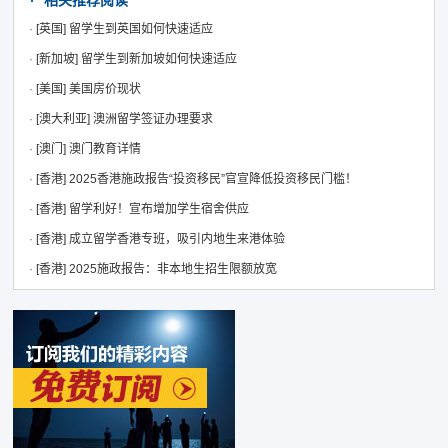
相关推荐阅读
·
[英国]
留学生到英国如何快速适应
·
[新加坡]
留学生到新加坡如何快速适应
·
[美国]
美国房价现状
·
[澳大利亚]
澳洲留学签证办理要求
·
[澳门]
澳门教育详情
·
[香港]
2025香港施政报告“投资移民”官宣降低投资移民门槛！
·
[香港]
留学利好！宣布增加学生宿舍供应
·
[香港]
成立留学香港专班，吸引内地生来港体验
·
[香港]
2025施政报告：非本地生招生限额放宽