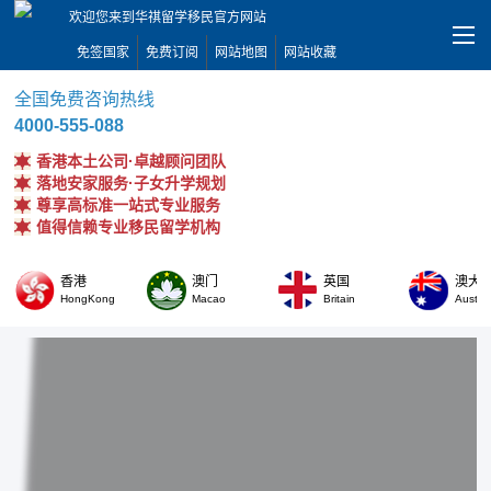
欢迎您来到华祺留学移民官方网站
免签国家
免费订阅
网站地图
网站收藏
全国免费咨询热线
4000-555-088
香港本土公司·卓越顾问团队
落地安家服务·子女升学规划
尊享高标准一站式专业服务
值得信赖专业移民留学机构
香港
澳门
英国
澳大
HongKong
Macao
Britain
Austral