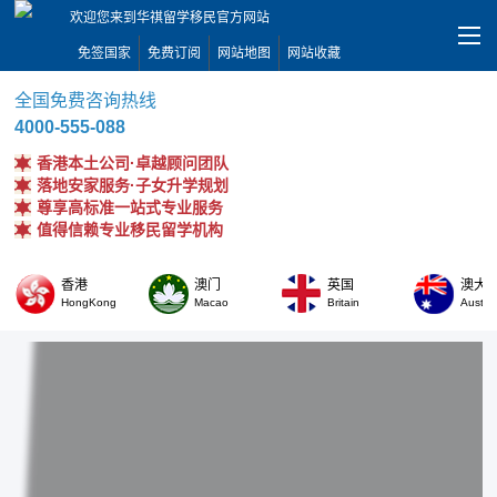
欢迎您来到华祺留学移民官方网站
免签国家
免费订阅
网站地图
网站收藏
全国免费咨询热线
4000-555-088
香港本土公司·卓越顾问团队
落地安家服务·子女升学规划
尊享高标准一站式专业服务
值得信赖专业移民留学机构
香港
澳门
英国
澳大
HongKong
Macao
Britain
Austral