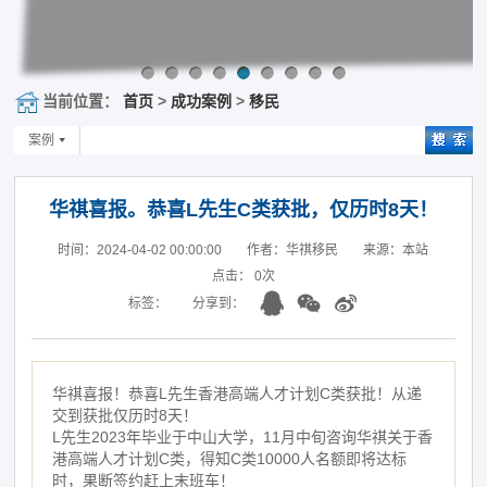
当前位置：
首页
>
成功案例
>
移民
案例
华祺喜报。恭喜L先生C类获批，仅历时8天！
时间：2024-04-02 00:00:00
作者：华祺移民
来源：本站
点击：
0
次
标签：
分享到：
华祺喜报！恭喜L先生香港高端人才计划C类获批！从递
交到获批仅历时8天！
L先生2023年毕业于中山大学，11月中旬咨询华祺关于香
港高端人才计划C类，得知C类10000人名额即将达标
时，果断签约赶上末班车！