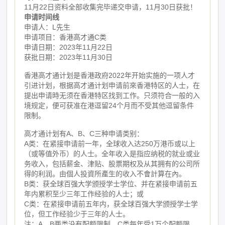
11月22日资料全部收集完毕递交申请，11月30日获批！
申请时间线
申请人：L先生
申请项目：香港高才通C类
申请日期：2023年11月22日
获批日期：2023年11月30日
香港高才通计划是香港政府2022年开始实施的一项人才
引进计划，根据高才通计划申请前來香港特区的人士，在
提出申请時无须在香港特区找到工作。只须符合一般的入
境规定，便可获准在港逗留24个月而不受其他逗留条件
限制。
高才通计划有A、B、C三种申请类别：
A类：在紧接申请前一年，全球收入达250万港币或以上
（或等值外币）的人士。全年收入是指应纳税的就业或业
务收入，包括薪金、津贴、股票期权及从其拥有的公司所
得的利润。由個人投資所產生的收入不會計算在內。
B类：获全球百强大学颁授学士学位、并在紧接申请前五
年内累积至少三年工作经验的人士；或
C类：在紧接申请前五年内，获全球百强大学颁授学士学
位，但工作经验少于三年的人士。
注：A、B两类没有配额限制，C类每年受1万个配额限