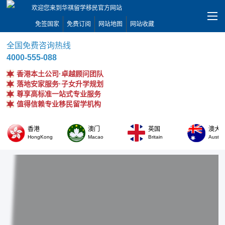
欢迎您来到华祺留学移民官方网站
免签国家
免费订阅
网站地图
网站收藏
全国免费咨询热线
4000-555-088
香港本土公司·卓越顾问团队
落地安家服务·子女升学规划
尊享高标准一站式专业服务
值得信赖专业移民留学机构
香港
澳门
英国
澳大
HongKong
Macao
Britain
Austral