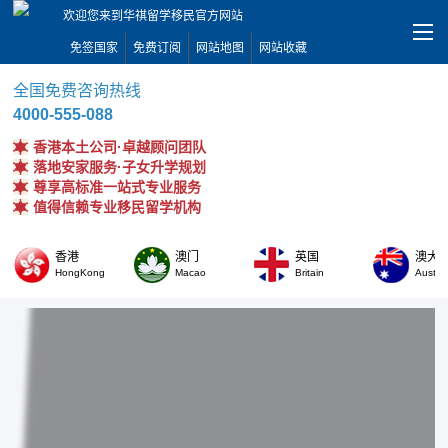
欢迎您来到华祺留学移民官方网站
免签国家
免费订阅
网站地图
网站收藏
全国免费咨询热线
4000-555-088
香港本土公司·卓越顾问团队
落地安家服务·子女升学规划
尊享高标准一站式专业服务
值得信赖专业移民留学机构
香港
澳门
英国
澳大
HongKong
Macao
Britain
Austral