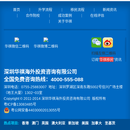
首页
升学流程
移民流程
新闻资讯
合作院校
成功案例
在线评估
关于华祺
华祺微信二维码
华祺微博二维码
扫描左侧二维码
订阅"
华祺移民
"资讯
深圳华祺海外投资咨询有限公司
全国免费咨询热线：4000-555-088
深圳电话：0755-25883007 地址：深圳罗湖区深南东路5002号信兴广场主楼
（地王大厦）1302~03室
Copyright © 2011-2014 深圳华祺海外投资咨询有限公司 版权所有
粤ICP备13083485号
粤公网安备44030002013055号
热点项目:
香港
澳门
英国
澳大利亚
新加坡
美国
加拿大
圣基茨