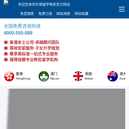
欢迎您来到华祺留学移民官方网站
免签国家
免费订阅
网站地图
网站收藏
全国免费咨询热线
4000-555-088
香港本土公司·卓越顾问团队
落地安家服务·子女升学规划
尊享高标准一站式专业服务
值得信赖专业移民留学机构
香港
澳门
英国
澳大
HongKong
Macao
Britain
Austral