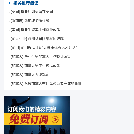
相关推荐阅读
·
[英国]
毕业后如何留在英国
·
[新加坡]
新加坡护照优势
·
[美国]
毕业生留美工作签证政策
·
[澳大利亚]
澳洲父母团聚移民详解
·
[澳门]
澳门移民计划“大健康优秀人才计划”
·
[加拿大]
毕业生留加拿大工作签证政策
·
[加拿大]
加拿大留学生移民政策
·
[加拿大]
加拿大入境规定
·
[加拿大]
入境加拿大有什么必须要完成的事情