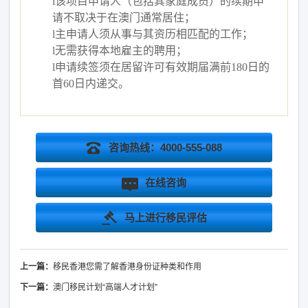
l
该项目申请人（包括其家庭成员）的续期申
请不取决于在澳门通常居住；
l
主申请人须从事与其资历相匹配的工作；
l
无需获得本地雇主的聘用；
l
申请续签须在居留许可有效期届满前
180日的
首60日内递交。
咨询热线：4000-555-088
在线咨询
马上进行移民评估
上一篇：
移民香港您需了解香港身份证种类和作用
下一篇：
澳门移民计划“高端人才计划”