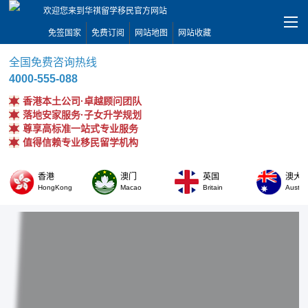
欢迎您来到华祺留学移民官方网站
免签国家
免费订阅
网站地图
网站收藏
全国免费咨询热线
4000-555-088
香港本土公司·卓越顾问团队
落地安家服务·子女升学规划
尊享高标准一站式专业服务
值得信赖专业移民留学机构
香港
澳门
英国
澳大
HongKong
Macao
Britain
Austral