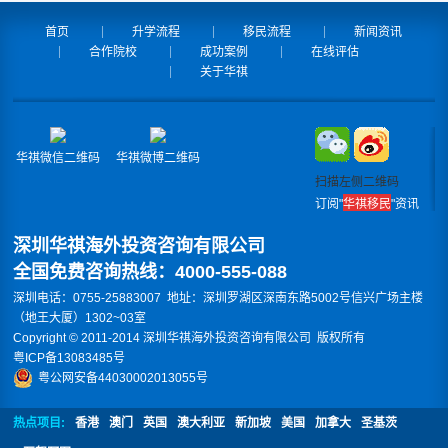
首页
升学流程
移民流程
新闻资讯
合作院校
成功案例
在线评估
关于华祺
华祺微信二维码
华祺微博二维码
扫描左侧二维码
订阅"
华祺移民
"资讯
深圳华祺海外投资咨询有限公司
全国免费咨询热线：4000-555-088
深圳电话：0755-25883007 地址：深圳罗湖区深南东路5002号信兴广场主楼
（地王大厦）1302~03室
Copyright © 2011-2014 深圳华祺海外投资咨询有限公司 版权所有
粤ICP备13083485号
粤公网安备44030002013055号
热点项目:
香港
澳门
英国
澳大利亚
新加坡
美国
加拿大
圣基茨