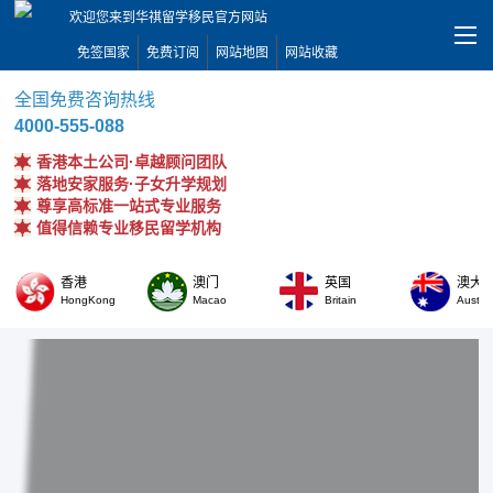
欢迎您来到华祺留学移民官方网站
免签国家
免费订阅
网站地图
网站收藏
全国免费咨询热线
4000-555-088
香港本土公司·卓越顾问团队
落地安家服务·子女升学规划
尊享高标准一站式专业服务
值得信赖专业移民留学机构
香港
澳门
英国
澳大
HongKong
Macao
Britain
Austral