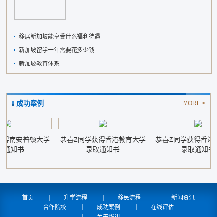
移居新加坡能享受什么福利待遇
新加坡留学一年需要花多少钱
新加坡教育体系
成功案例
MORE >
得南安普顿大学
恭喜Z同学获得香港教育大学
恭喜Z同学获得香港珠
通知书
录取通知书
录取通知书
首页
升学流程
移民流程
新闻资讯
合作院校
成功案例
在线评估
关于华祺