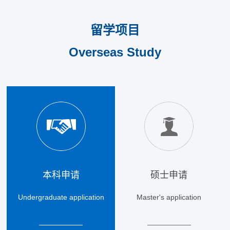
留学项目
Overseas Study
本科申请
硕士申请
Undergraduate application
Master's application