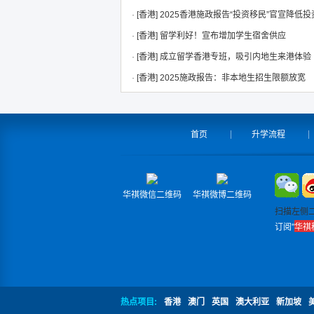
·
[香港]
2025香港施政报告“投资移民”官宣降低
·
[香港]
留学利好！宣布增加学生宿舍供应
·
[香港]
成立留学香港专班，吸引内地生来港体验
·
[香港]
2025施政报告：非本地生招生限额放宽
首页
升学流程
华祺微信二维码
华祺微博二维码
扫描左侧
订阅"
华祺
热点项目:
香港
澳门
英国
澳大利亚
新加坡