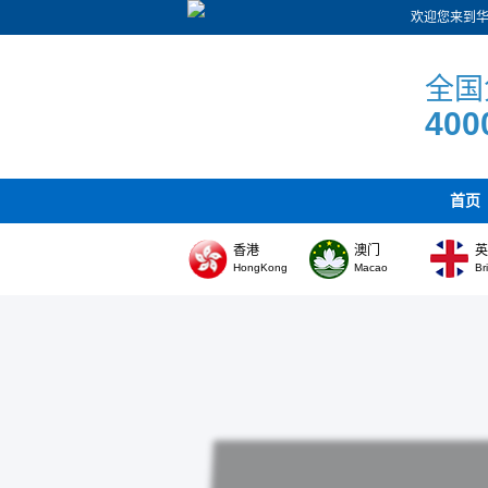
欢迎您来到
全国
400
首页
香港
澳门
HongKong
Macao
Br