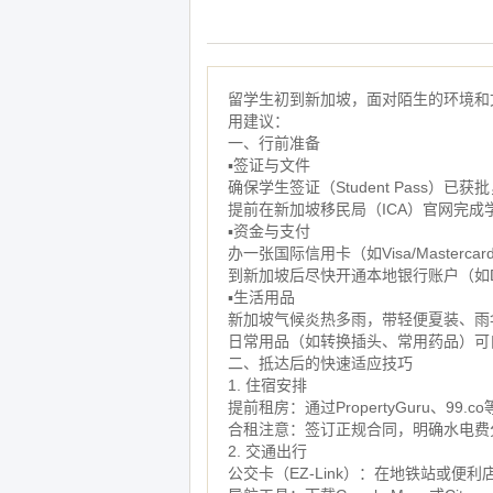
留学生初到新加坡，面对陌生的环境和
用建议：
一、行前准备
▪签证与文件
确保学生签证（Student Pass）已
提前在新加坡移民局（ICA）官网完成
▪资金与支付
办一张国际信用卡（如Visa/Masterc
到新加坡后尽快开通本地银行账户（如DB
▪生活用品
新加坡气候炎热多雨，带轻便夏装、雨
日常用品（如转换插头、常用药品）可
二、抵达后的快速适应技巧
1. 住宿安排
提前租房：通过PropertyGuru、
合租注意：签订正规合同，明确水电费
2. 交通出行
公交卡（EZ-Link）：在地铁站或