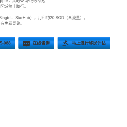
ymapper，实时查询公交路线。
分区域禁止骑行。
tel、StarHub），月租约20 SGD（含流量）。
常有免费网络。
-088
在线咨询
马上进行移民评估