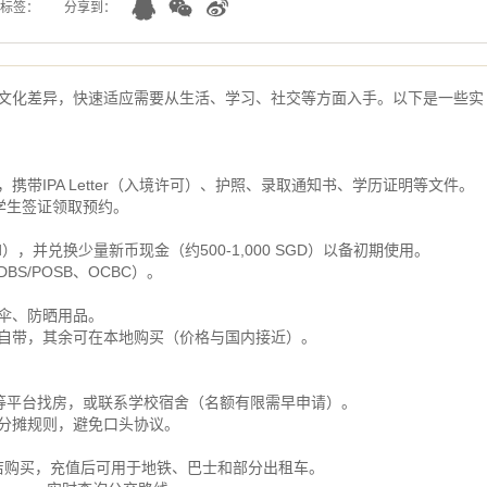
标签：
分享到：
文化差异，快速适应需要从生活、学习、社交等方面入手。以下是一些实
获批，携带IPA Letter（入境许可）、护照、录取通知书、学历证明等文件。
学生签证领取预约。
ard），并兑换少量新币现金（约500-1,000 SGD）以备初期使用。
S/POSB、OCBC）。
伞、防晒用品。
自带，其余可在本地购买（价格与国内接近）。
99.co等平台找房，或联系学校宿舍（名额有限需早申请）。
分摊规则，避免口头协议。
便利店购买，充值后可用于地铁、巴士和部分出租车。