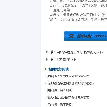
导航工具：下载Google Maps或Cit
自行车/电动滑板车：需遵守交规，部
3. 通讯与网络
电话卡：机场或便利店购买预付卡（如Sing
Wi-Fi：公共场所（如商场、学校）通
咨询热线：4000-555
上一篇：
中国留学生在美国的日常出行方式多样
下一篇：
新加坡房价现状
相关推荐阅读
·
[英国]
留学生到英国如何快速适应
·
[新加坡]
留学生到新加坡如何快速适应
·
[美国]
美国房价现状
·
[澳大利亚]
澳洲留学签证办理要求
·
[澳门]
澳门教育详情